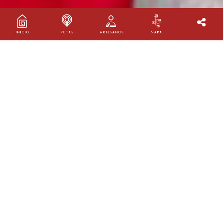
Nancy Obando
Pasto, Nariño.
Barniz de Pasto
gladysobando@hotmail.com
301 4903551
@barnizdepastoobando
El mopa mopa, o barniz de Pasto, nunca fue un oficio
femenino. Si bien, como Nancy Obando lo dice, detrás de
cada artesano está su familia, y las mujeres han acompañado
y ayudado a los maestros por décadas desde la complicidad
de sus hogares. Ella hace parte del legado de los Obando,
familia que lleva en el oficio desde el siglo XIX. Se ríe con
afecto de lo que era su casa, el “hogar de beneficencia”
como lo llamaba su mamá, porque su papá recibía a cuanto