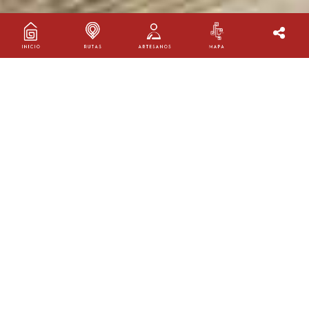
AMINAH KORADI
Taller:
Aminah Koradi
Oficio:
Cerámica
Ruta:
Ruta Quindío
Ubicación:
La Tebaida, Quindío
AGENDA TU VISITA
SLOW ART STUDIO AMINAH KORADI Km 4 Vía La Tebaida,
Casa B15 - Quindío
3116501753
jimevalencia@outlook.com
@aminahkoradi_dossier