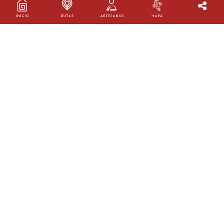
GLORIA MARTÍNEZ SILVERA
Taller:
Enea viva
Oficio:
Cestería
Ruta:
Ruta Macondo
Ubicación:
Luruaco, Macondo
AGENDA TU VISITA
Carrera 2 # 1-140, Luruaco, Atlántico
3113436284
gloriamartinezsilvera@gmail.com
@ene_viva_artesanias
@https://www.facebook.com/profile.ph...