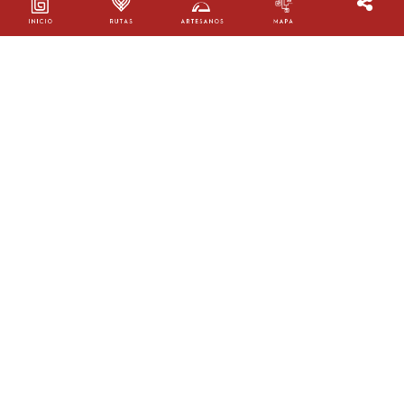
JESÚS ORELLANO
Taller:
Innovarte Caribe
Oficio:
Trabajos en madera
Ruta:
Ruta Atlántico
Ubicación:
Barranquilla, Atlántico
AGENDA TU VISITA
Calle 113 # 34-127, Barrio La Pradera, Barranquilla, Atlántico
3114121085
innovartecaribe@gmail.com
@innovarte_caribe
En la comparsa del Congo Grande de Galapa, la más antigua