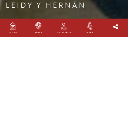
LEIDY Y HERNÁN
LEIDY VILLAMIL Y HERNÁN
PÁEZ
Taller:
Arte Raquireño Tu
Oficio:
Alfarería y Cerámica
Ruta:
Ruta Ráquira - Chiquinquirá
Ubicación:
Ráquira, Boyacá
AGENDA TU VISITA
Calle 2 # 2-35. Ráquira, Boyacá
3143809724