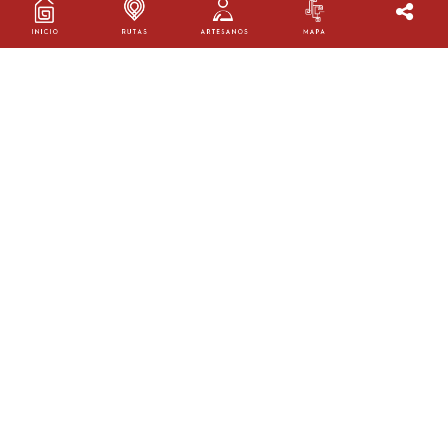
JUAN CESAR BONILLA Y JULIA
PATRICIA VERGARA
Taller:
Taller tagua Bonilla y Vergara
Oficio:
Trabajo en no maderables
Ruta:
Ruta Ráquira - Chiquinquirá
Ubicación:
Tinjacá, Boyacá
AGENDA TU VISITA
Vereda Funza, a 1,8 kms de Tinjacá, Boyacá
3102423116
bonillavergaratagua@hotmail.com
@juancesarbonillagonzalez
@juancesar.bonillagonzalez