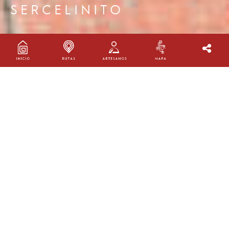
SERCELINITO
SERCELINITO PIRAZA
Taller:
Waujen
Oficio:
Tejeduría
Ruta:
Ruta Bogotá
Ubicación:
Bogotá, Bogotá
AGENDA TU VISITA
Transversal 18 i bis # 72a -54 sur, Barrio Vista Hermosa,
Ciudad Bolívar, Bogotá
3112252787