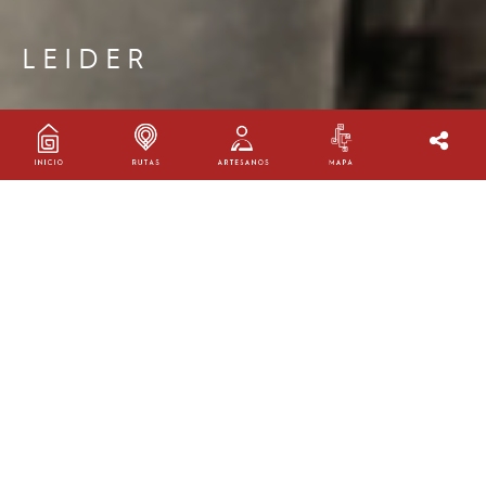
LEIDER
LEIDER GUERRERO
Taller:
Totumar
Oficio:
Trabajo en no maderables
Ruta:
Ruta Córdoba
Ubicación:
San Antero, Córdoba
AGENDA TU VISITA
Barrio San José de Petare, San Antero, Córdoba (Preguntar
por el artesano Leider Guerrero)